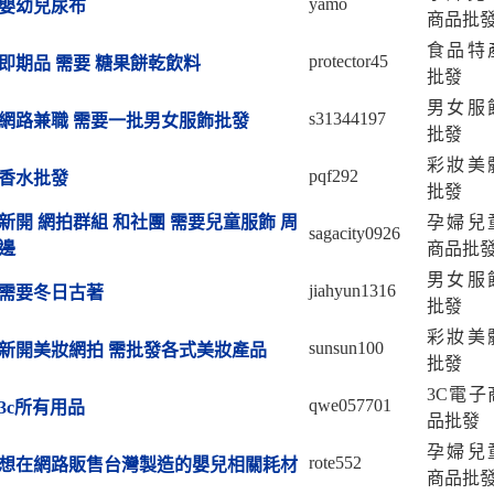
yamo
嬰幼兒尿布
商品批
食品特
protector45
即期品 需要 糖果餅乾飲料
批發
男女服
s31344197
網路兼職 需要一批男女服飾批發
批發
彩妝美
pqf292
香水批發
批發
新開 網拍群組 和社團 需要兒童服飾 周
孕婦兒
sagacity0926
邊
商品批
男女服
jiahyun1316
需要冬日古著
批發
彩妝美
sunsun100
新開美妝網拍 需批發各式美妝產品
批發
3C電子
qwe057701
3c所有用品
品批發
孕婦兒
rote552
想在網路販售台灣製造的嬰兒相關耗材
商品批