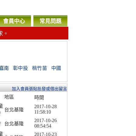
會員中心
常見問題
求。
嘉南
彰中投
桃竹苗
中國
加入會員張貼批發或借出留言
地區
時間
童
2017-10-28
台北基隆
11:58:10
發
2017-10-26
發
台北基隆
08:54:54
童
2017-10-23