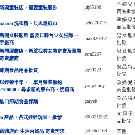
孕婦兒
ijij95108
新開童裝店，需要童裝服飾
商品批
孕婦兒
helen78719
nacnac洗衣精、貝恩濕紙巾
商品批
新開女裝服飾 需要日韓台少女服飾 一
男女服
max820707
手廠商
批發
新開服飾店，希望找尋女裝寄賣及童裝
男女服
sara5207
寄賣廠商
批發
食品特
qq90222
即期食品用品批貨
批發
以經營半年， 單月營業額約
孕婦兒
youjohnny
2100000，尋求新的尿布商，奶粉商
商品批
食品特
garyeh
進口即期食品採購
批發
3C電子
0903210922
3c產品，各式娃娃玩具，批發
品批發
gobetter168
實體店面 生活百貨品 寄賣需求
其他