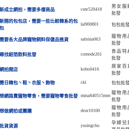
男女服
cute520418
新成立網拍，需要多樣商品
批發
新開的包包店，需要一些比較韓系的包
lai900801
包包批
包
寵物用
sabrina063
需要各大品牌寵物飼料保健品進貨
批發
食品特
comode261
尋找鋁箔飲料批發
批發
居家百
kobo0416
網拍開店
批發
ckl
需日韓包丶鞋丶衣服丶飾物
包包批
寵物用
mina840515mm
想網路賣寵物零食，需要寵物零食批發
批發
寵物用
dear10100
想做網拍或團購
批發
孕婦兒
yusingchu
批貨貨源