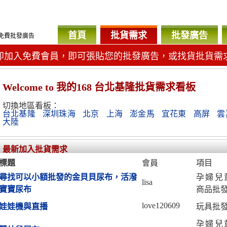
首頁
批貨需求
批發廣告
免費批發廣告
即加入免費會員，即可張貼您的批發廣告，或找貨批貨需
Welcome
to 我的168 台北基隆批貨需求看板
切換地區看板：
台北基隆
深圳珠海
北京
上海
澎金馬
宜花東
高屏
雲
大陸
最新加入批貨需求
標題
會員
項目
尋找可以小額批發的金貝貝尿布，活潑
孕婦兒
lisa
寶寶尿布
商品批
love120609
娃娃機與直播
玩具批
孕婦兒