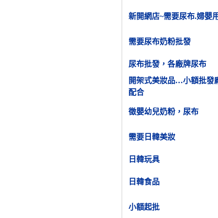
新開網店~需要尿布.婦嬰
需要尿布奶粉批發
尿布批發，各廠牌尿布
開架式美妝品…小額批發
配合
徵嬰幼兒奶粉，尿布
需要日韓美妝
日韓玩具
日韓食品
小額起批