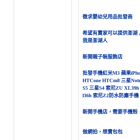
徵求嬰幼兒用品批發商
希望有賣家可以提供澎湖 ,
我是澎湖人
新開親子裝服飾店
批發手機紅米M3 蘋果iPhon
HTCone HTCm8 三星Not
S5 三星S4 索尼ZU XL39
l36h 索尼Z2防水防塵手機
新開手機店，需要手機殼
做網拍，想賣包包