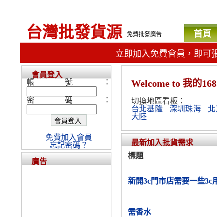
台灣批發貨源
首頁
免費批發廣告
立即加入免費會員，即可
會員登入
帳號：
Welcome
to 我的1
密碼：
切換地區看板：
台北基隆
深圳珠海
北
大陸
免費加入會員
最新加入批貨需求
忘記密碼？
標題
廣告
新開3c門市店需要一些3c
需香水