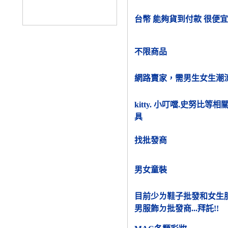
台幣 能夠貨到付款 很便宜
不限商品
網路賣家，需男生女生潮
kitty. 小叮噹.史努比等
具
找批發商
男女童裝
目前少ㄌ鞋子批發和女生
男服飾ㄉ批發商...拜託!!