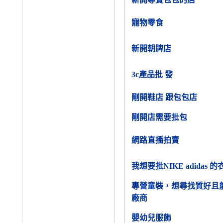
寵物零食
新開朝牌店
3c產品批 發
剛開鞋店 跟包包店
剛開店需要批包
網路直播拍賣
我想要批NIKE adidas
專營童裝，想尋找質好且
廠商
嬰幼兒服飾