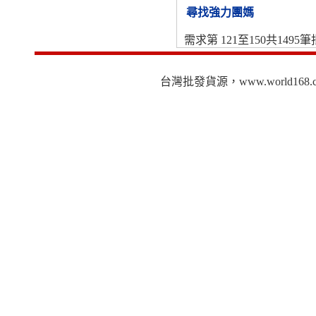
尋找強力團媽
需求第 121至150共149
台灣批發貨源，www.world16