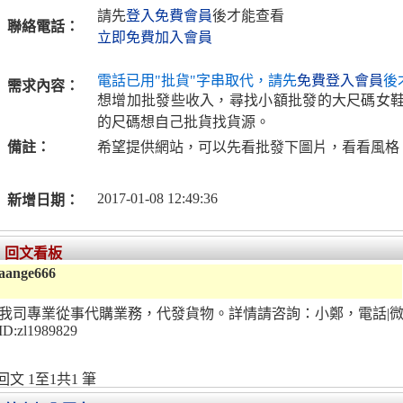
請先
登入免費會員
後才能查看
聯絡電話：
立即免費加入會員
電話已用"批貨"字串取代，請先
免費登入會員
後
需求內容：
想增加批發些收入，尋找小額批發的大尺碼女
的尺碼想自己批貨找貨源。
備註：
希望提供網站，可以先看批發下圖片，看看風格
2017-01-08 12:49:36
新增日期：
回文看板
aange666
我司專業從事代購業務，代發貨物。詳情請咨詢：小鄭，電話|微信：152
ID:zl1989829
回文 1至1共1 筆