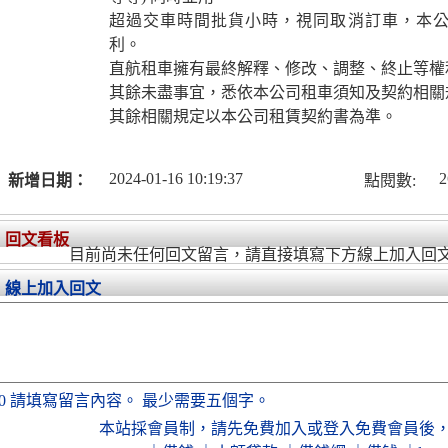
超過交車時間批貨小時，視同取消訂車，本
利。
直航租車擁有最終解釋、修改、調整、終止等權
其餘未盡事宜，悉依本公司租車須知及契約相關
其餘相關規定以本公司租賃契約書為準。
2024-01-16 10:19:37
2
新增日期：
點閱數:
回文看板
目前尚未任何回文留言，請直接填寫下方線上加入回
線上加入回文
0
請填寫留言內容。
最少需要五個字。
本站採會員制，
請先免費加入
或
登入免費會員
後