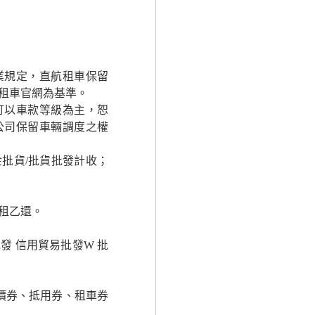
業規定，直航租車保留
租車官網為基準。
訂以車款等級為主，恕
公司保留車輛調度之權
批貨/批貨批發計收；
租乙還。
 信用貿易批發W 批
價券、抵用券、租車券