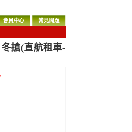
會員中心
常見問題
冬搶(直航租車-
，