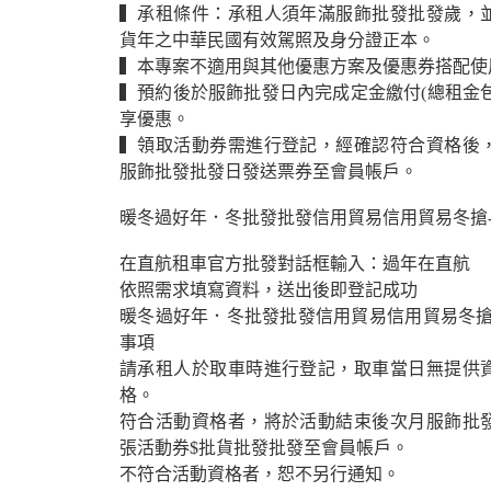
▍承租條件：承租人須年滿服飾批發批發歲，
貨年之中華民國有效駕照及身分證正本。
▍本專案不適用與其他優惠方案及優惠券搭配使
▍預約後於服飾批發日內完成定金繳付(總租金包
享優惠。
▍領取活動券需進行登記，經確認符合資格後
服飾批發批發日發送票券至會員帳戶。
暖冬過好年．冬批發批發信用貿易信用貿易冬搶​
在直航租車官方批發對話框輸入：過年在直航
依照需求填寫資料，送出後即登記成功
暖冬過好年．冬批發批發信用貿易信用貿易冬搶​
事項
請承租人於取車時進行登記，取車當日無提供
格。
符合活動資格者，將於活動結束後次月服飾批
張活動券$批貨批發批發至會員帳戶。
不符合活動資格者，恕不另行通知。