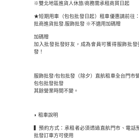
※雙北地區進貨人休旅/商務需承租商貿日起
★短期用車（包包批發日起）租車優惠請前往：
批商進貨批發.服飾批發 ※不適用加碼贈
加碼贈
加入批發批發好友，成為會員可獲得服飾批發
發！
服飾批發/包包批發（除夕）直航租車全台門市營
包包批發批發
其餘營業時間不變。
◗ 租車說明
▍預約方式：承租者必須透過直航門市、電話
批發訂車方可使用