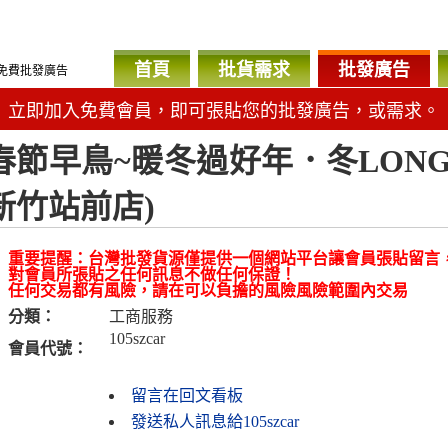
首頁
批貨需求
批發廣告
免費批發廣告
立即加入免費會員，即可張貼您的批發廣告，或需求。
春節早鳥~暖冬過好年．冬LONG
新竹站前店)
重要提醒：台灣批發貨源僅提供一個網站平台讓會員張貼留言
對會員所張貼之任何訊息不做任何保證！
任何交易都有風險，請在可以負擔的風險風險範圍內交易
分類：
工商服務
105szcar
會員代號：
留言在回文看板
發送私人訊息給105szcar