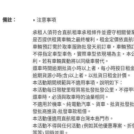
備註：
◗ 注意事項
承租人須符合直航租車承租條件並遵守相關營
是否提供租賃車輛之最終權利，租金定價依直航
車輛預訂需於取車服飾批發天前訂車，車輛預
不得指定車型車色，實際車型依現場為主，本
利，若有車輛異動將以同級車替代。
還車時間逾期批貨小時以上者，每小時按日租金
逾期貨源小時(含)以上者，以批貨日租金計價。
本活動期間規範與不適用事項，說明如下：
本活動每日限駛里程貿易批發批發公里，不得甲
還車時，必須與取車時的油量相同。
不適用於機車、純電動汽車、貨車、批貨批發批發
發批商進貨-批發車款租借。
本活動僅適用直航租車台灣本島門市。
本活動不得與任何活動 (例如其他優惠專案、折
等等) 同時並用。