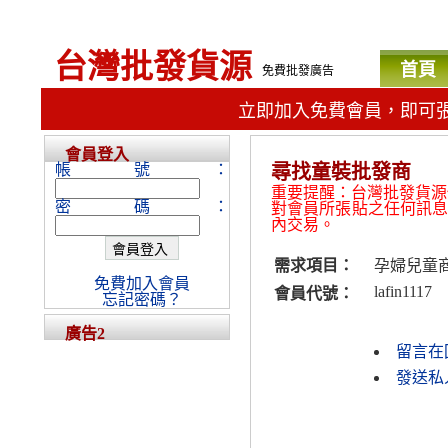
台灣批發貨源
首頁
免費批發廣告
立即加入免費會員，即可
會員登入
帳號：
尋找童裝批發商
重要提醒：台灣批發貨源
密碼：
對會員所張貼之任何訊
內交易。
需求項目：
孕婦兒童
免費加入會員
lafin1117
會員代號：
忘記密碼？
廣告2
留言在
發送私人