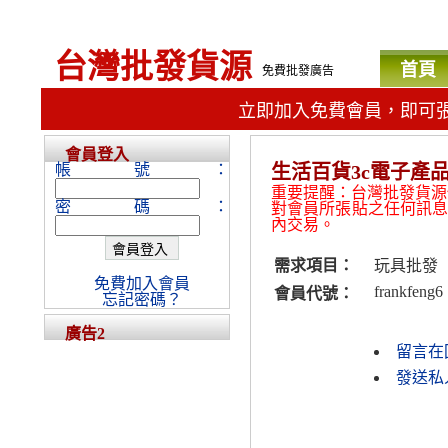
台灣批發貨源
首頁
免費批發廣告
立即加入免費會員，即可
會員登入
帳號：
生活百貨3c電子產品
重要提醒：台灣批發貨源
密碼：
對會員所張貼之任何訊
內交易。
需求項目：
玩具批發
免費加入會員
frankfeng6
會員代號：
忘記密碼？
廣告2
留言在
發送私人