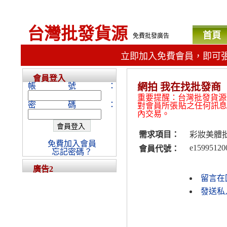
台灣批發貨源
首頁
免費批發廣告
立即加入免費會員，即可
會員登入
帳號：
網拍 我在找批發商
重要提醒：台灣批發貨源
密碼：
對會員所張貼之任何訊
內交易。
需求項目：
彩妝美體
免費加入會員
e15995120
會員代號：
忘記密碼？
廣告2
留言在
發送私人