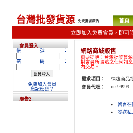
台灣批發貨源
首頁
免費批發廣告
立即加入免費會員，即可
會員登入
帳號：
網路商城販售
重要提醒：台灣批發貨源
密碼：
對會員所張貼之任何訊
內交易。
需求項目：
情趣商品
免費加入會員
ncs99999
會員代號：
忘記密碼？
廣告2
留言在
發送私人