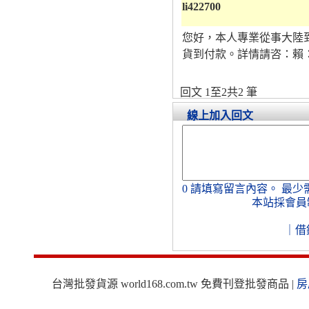
li422700
您好，本人專業從事大陸
貨到付款。詳情請咨：賴：li4
回文 1至2共2 筆
線上加入回文
0
請填寫留言內容。
最少
本站採會員
｜
借
台灣批發貨源 world168.com.tw 免費刊登批發商品 |
房