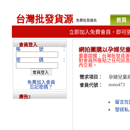
台灣批發貨源
首頁
免費批發廣告
立即加入免費會員，即可
會員登入
帳號：
網拍團購以孕婦兒
重要提醒：台灣批發貨源
密碼：
對會員所張貼之任何訊
內交易。
需求項目：
孕婦兒童
免費加入會員
nono473
會員代號：
忘記密碼？
廣告2
留言在
發送私人