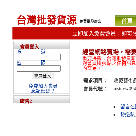
台灣批發貨源
首頁
免費批發廣告
立即加入免費會員，即可
會員登入
帳號：
經營網路賣場，需
重要提醒：台灣批發貨源
密碼：
對會員所張貼之任何訊
內交易。
需求項目：
收藏藝術
免費加入會員
mstuvw094
會員代號：
忘記密碼？
廣告2
留言在
發送私人