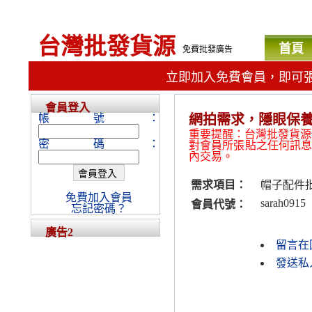
台灣批發貨源
首頁
免費批發廣告
立即加入免費會員，即可
會員登入
帳號：
網拍需求，隱眼保
重要提醒：台灣批發貨源
密碼：
對會員所張貼之任何訊
內交易。
需求項目：
帽子配件
免費加入會員
sarah0915
會員代號：
忘記密碼？
廣告2
留言在
發送私人