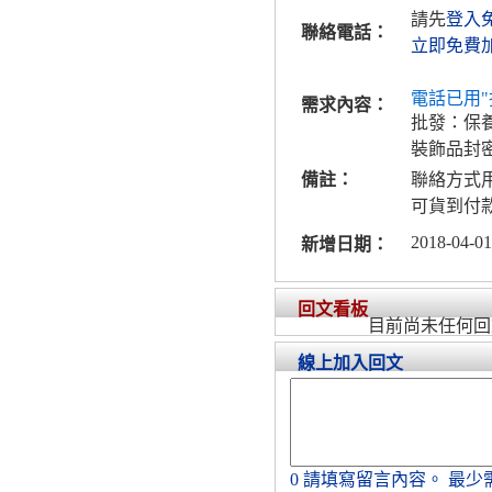
請先
登入
聯絡電話：
立即免費
電話已用"
需求內容：
批發：保
裝飾品封
備註：
聯絡方式
可貨到付
2018-04-01
新增日期：
回文看板
目前尚未任何回
線上加入回文
0
請填寫留言內容。
最少