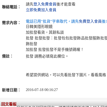
請先
登入免費會員
後才能查看
聯絡電話：
立即免費加入會員
電話已用"批貨"字串取代，請先
免費登入會員
後
需求內容：
日韓美隱形眼鏡
加批發看貨，其餘私談
批發 批發批發：批發包包批發飾品批發服飾批
飾批發
加批發 批發批發不是手機號碼喔！
備註：
批發 請務必填寫此欄位。
希望提供網站，可以先看批發下圖片，看看風格
2016-07-18 00:16:27
新增日期：
回文看板