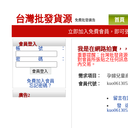
台灣批發貨源
首頁
免費批發廣告
立即加入免費會員，即可
會員登入
帳號：
我是在網路拍賣，
重要提醒：台灣批發貨源
密碼：
對會員所張貼之任何訊
內交易。
需求項目：
孕婦兒童
免費加入會員
kuo061305
會員代號：
忘記密碼？
廣告2
留言在
發
kuo061305