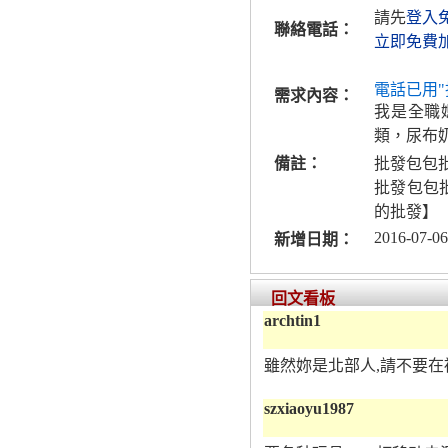
請先
登入
聯絡電話：
立即免費
電話已用"
需求內容：
我是全職
類，尿布
備註：
批發包包
批發包包
的批發】
2016-07-06
新增日期：
回文看板
archtin1
雖然妳是北部人,請不要在
szxiaoyu1987