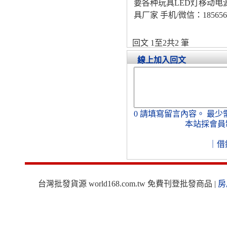
要各种玩具LED灯移动
具厂家 手机/微信：185656108
回文 1至2共2 筆
線上加入回文
0
請填寫留言內容。
最少
本站採會員
｜
借
台灣批發貨源 world168.com.tw 免費刊登批發商品 |
房