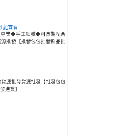
才能查看
◆專業◆手工細膩◆可長期配合
貨源批發【批發包包批發飾品批
貨貨源批發貨源批發【批發包包
批發進貨】