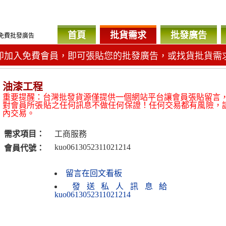
首頁
批貨需求
批發廣告
免費批發廣告
即加入免費會員，即可張貼您的批發廣告，或找貨批貨需
油漆工程
重要提醒：台灣批發貨源僅提供一個網站平台讓會員張貼留言
對會員所張貼之任何訊息不做任何保證！任何交易都有風險，
內交易。
需求項目：
工商服務
kuo0613052311021214
會員代號：
留言在回文看板
發送私人訊息給
kuo0613052311021214