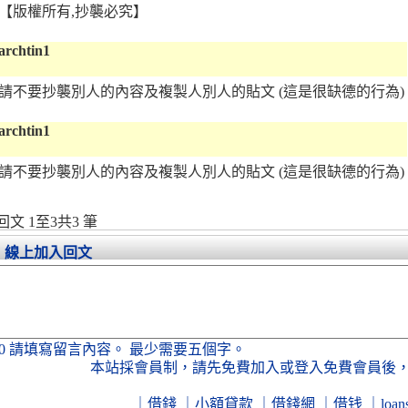
【版權所有,抄襲必究】
archtin1
請不要抄襲別人的內容及複製人別人的貼文 (這是很缺德的行為)
archtin1
請不要抄襲別人的內容及複製人別人的貼文 (這是很缺德的行為)
回文 1至3共3 筆
線上加入回文
0
請填寫留言內容。
最少需要五個字。
本站採會員制，
請先免費加入
或
登入免費會員
後
｜
借錢
｜
小額貸款
｜
借錢網
｜
借钱
｜
loan