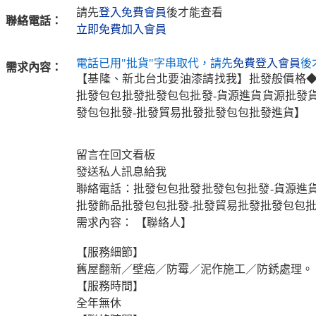
請先
登入免費會員
後才能查看
聯絡電話：
立即免費加入會員
電話已用"批貨"字串取代，請先
免費登入會員
後
需求內容：
【基隆、新北台北要油漆請找我】批發般價格
批發包包批發批發包包批發-貨源進貨貨源批發
發包包批發-批發貿易批發批發包包批發進貨】
留言在回文看板
發送私人訊息給我
聯絡電話：批發包包批發批發包包批發-貨源進
批發飾品批發包包批發-批發貿易批發批發包包
需求內容： 【聯絡人】
【服務細節】
舊屋翻新／壁癌／防霉／泥作施工／防銹處理。
【服務時間】
全年無休