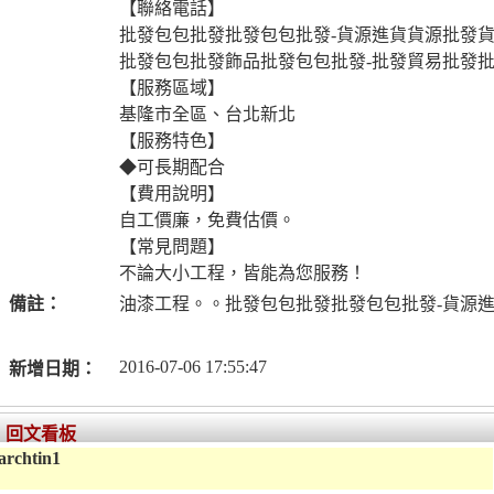
【聯絡電話】
批發包包批發批發包包批發-貨源進貨貨源批發
批發包包批發飾品批發包包批發-批發貿易批發
【服務區域】
基隆市全區、台北新北
【服務特色】
◆可長期配合
【費用說明】
自工價廉，免費估價。
【常見問題】
不論大小工程，皆能為您服務！
備註：
油漆工程。。批發包包批發批發包包批發-貨源
2016-07-06 17:55:47
新增日期：
回文看板
archtin1