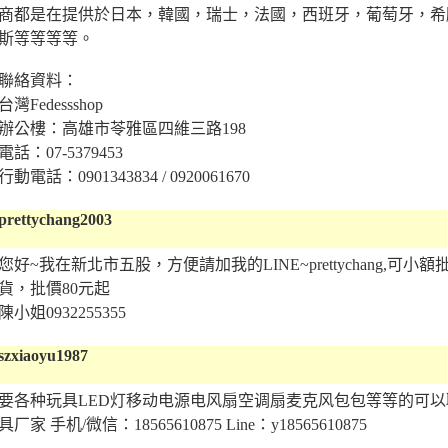
商都是在提供於日本，韓國，瑞士，法國，西班牙，葡萄牙，希
斯等等等等。
聯絡資料：
台灣Fedessshop
辦公樓：高雄市苓雅區四維三路198
電話：07-5379453
行動電話：0901343834 / 0920061670
prettychang2003
您好~我在新北市五股，方便請加我的LINE~prettychang,可
貨，批價80元起
陳小姐0932255355
szxiaoyu1987
要各种玩具LED灯移动电源电风扇空调扇麦克风包包等等的可
具厂家 手机/微信：18565610875 Line：y18565610875