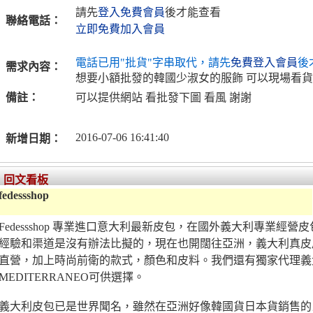
請先
登入免費會員
後才能查看
聯絡電話：
立即免費加入會員
電話已用"批貨"字串取代，請先
免費登入會員
後
需求內容：
想要小額批發的韓國少淑女的服飾 可以現場看
備註：
可以提供網站 看批發下圖 看風 謝謝
2016-07-06 16:41:40
新增日期：
回文看板
fedessshop
Fedessshop 專業進口意大利最新皮包，在國外義大利專業經
經驗和渠道是沒有辦法比擬的，現在也開闊往亞洲，義大利真皮
直營，加上時尚前衛的款式，顏色和皮料。我們還有獨家代理義大利
MEDITERRANEO可供選擇。
義大利皮包已是世界聞名，雖然在亞洲好像韓國貨日本貨銷售的