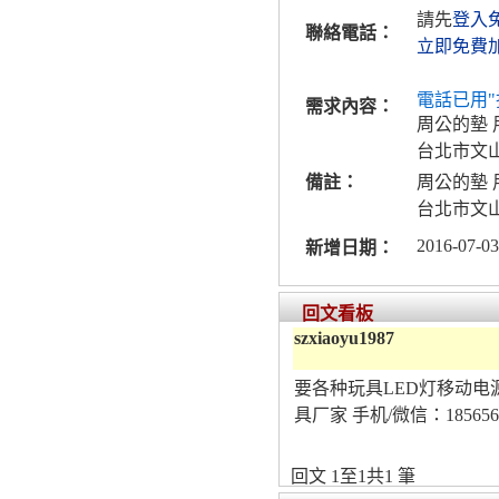
請先
登入
聯絡電話：
立即免費
電話已用"
需求內容：
周公的墊
台北市文
備註：
周公的墊
台北市文
2016-07-03
新增日期：
回文看板
szxiaoyu1987
要各种玩具LED灯移动
具厂家 手机/微信：185656108
回文 1至1共1 筆