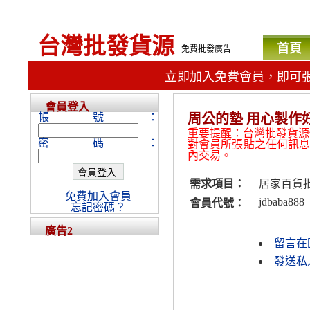
台灣批發貨源
首頁
免費批發廣告
立即加入免費會員，即可
會員登入
帳號：
周公的墊 用心製作
重要提醒：台灣批發貨源
密碼：
對會員所張貼之任何訊
內交易。
需求項目：
居家百貨
免費加入會員
jdbaba888
會員代號：
忘記密碼？
廣告2
留言在
發送私人